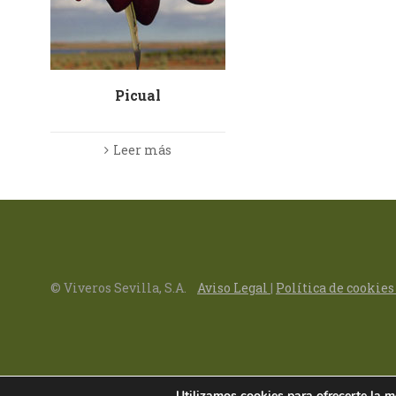
Picual
Leer más
© Viveros Sevilla, S.A.
Aviso Legal
|
Política de cookie
Utilizamos cookies para ofrecerte la m