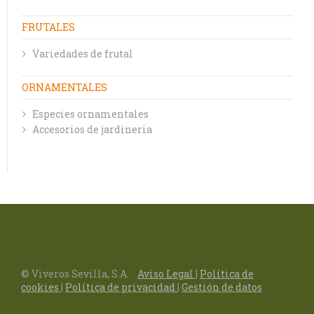
FRUTALES
Variedades de frutal
ORNAMENTALES
Especies ornamentales
Accesorios de jardineria
© Viveros Sevilla, S.A.
Aviso Legal
|
Política de
cookies
|
Política de privacidad
|
Gestión de datos