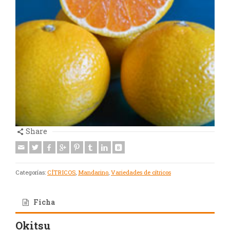
Share
Categorías:
CÍTRICOS
,
Mandarino
,
Variedades de cítricos
Ficha
Okitsu