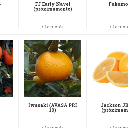
o
FJ Early Navel
Fukumo
(próximamente)
Leer más
Leer m
Iwasaki (AVASA PRI
Jackson JR
10)
(próximam
Leer más
Leer m