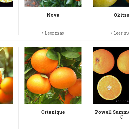
Nova
Okits
Leer más
Leer m
Ortanique
Powell Summe
®