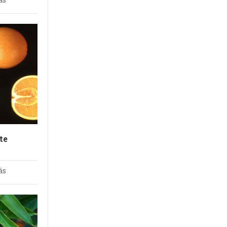
te
ás