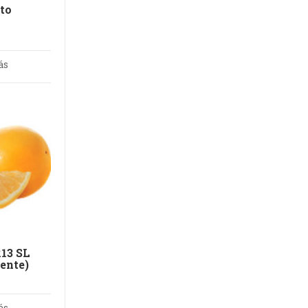
to
ás
13 SL
ente)
ás