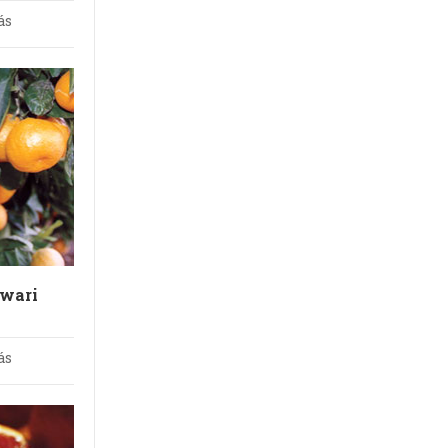
ás
wari
ás