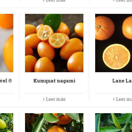
vel ®
Kumquat nagami
Lane La
Leer más
Leer m