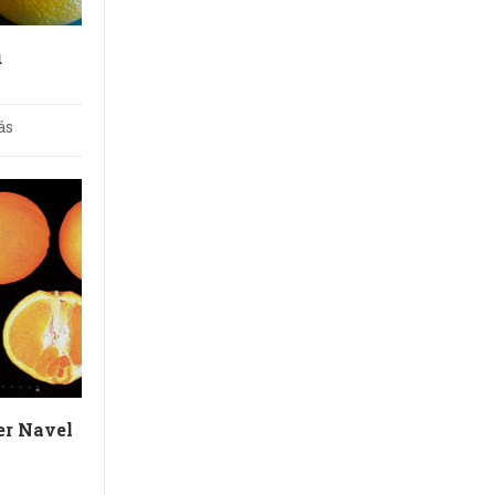
u
ás
r Navel