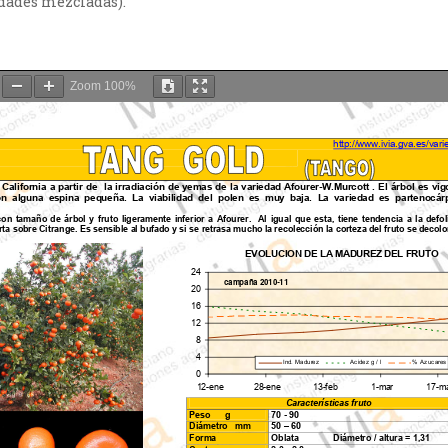
edades mezcladas).
Zoom
100%