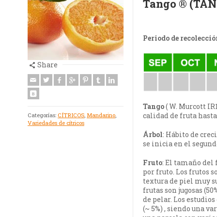
Tango ® (TAN
Periodo de recolecció
Share
Tango
( W. Murcott IR
calidad de fruta hasta 
Categorías:
CÍTRICOS
,
Mandarino
,
Variedades de cítricos
Árbol
: Hábito de cre
se inicia en el segun
Fruto
: El tamaño del
por fruto. Los frutos
textura de piel muy s
frutas son jugosas (50
de pelar. Los estudio
(~ 5%) , siendo una va