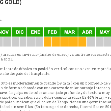
G GOLD)
n
:
1) madura en invierno (finales de enero) y mantiene sus caracter
a abril.
cimiento de árboles en posición vertical con una excelente prod
do año después del trasplante.
 fruto es moderadamente grande (59 mm ) con un promedio de 
 son de forma achatada con una corteza de color naranja intenso y
uave. La pulpa es de color anaranjado profundo y de textura muy f
% jugo), con un sabor rico y dulce cuando madura (12-14% brix), y s
s de polen indican que el polen de Tango tienen una germinació
riedad sin semillas. (En foto superior derecha, 11 semillas en 50 