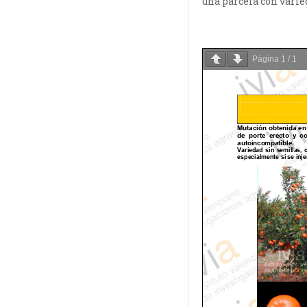
una parcela con vari
Página
1
/
1