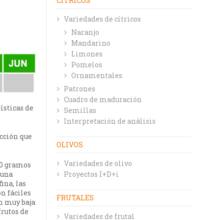
CÍTRICOS
Variedades de cítricos
Naranjo
Mandarino
Limones
Pomelos
Ornamentales
Patrones
Cuadro de maduración
ísticas de
Semillas
Interpretación de análisis
ucción que
OLIVOS
Variedades de olivo
90 gramos
Proyectos I+D+i
 una
ina, las
on fáciles
FRUTALES
n muy baja
frutos de
Variedades de frutal