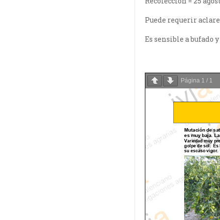
Recolección = 25 agos
Puede requerir aclare
Es sensible a bufado y
Página
1
/
1