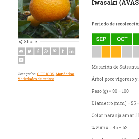
Iwasaki (AVAS
Periodo de recolecció
Share
Mutación de Satsuma 
Categorías:
CÍTRICOS
,
Mandarino
,
Árbol poco vigoroso y
Variedades de cítricos
Peso (g) = 80 – 100
Diámetro (mm) = 55 –
Color naranja amarill
% zumo = 45 – 52