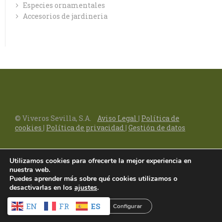
Especies ornamentales
Accesorios de jardineria
© Viveros Sevilla, S.A.
Aviso Legal
|
Política de
cookies
|
Política de privacidad
|
Gestión de datos
Utilizamos cookies para ofrecerte la mejor experiencia en
nuestra web.
Puedes aprender más sobre qué cookies utilizamos o
desactivarlas en los
ajustes
.
EN
FR
ES
Aceptar
Rechazar
Configurar