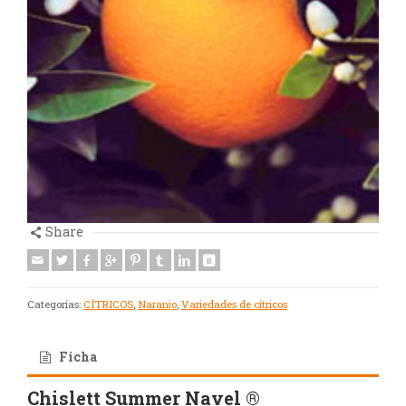
Share
Categorías:
CÍTRICOS
,
Naranjo
,
Variedades de cítricos
Ficha
Chislett Summer Navel ®