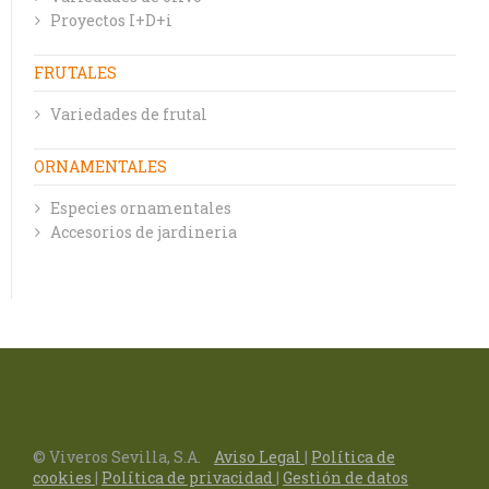
Proyectos I+D+i
FRUTALES
Variedades de frutal
ORNAMENTALES
Especies ornamentales
Accesorios de jardineria
© Viveros Sevilla, S.A.
Aviso Legal
|
Política de
cookies
|
Política de privacidad
|
Gestión de datos