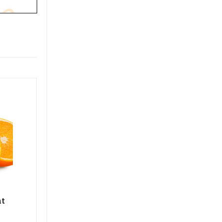
ht
Navelina