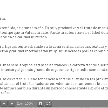
i
ica.
xtendido, de gran tamaño. Es muy productivo y el fruto de mad
 tiempo que la Valencia Late. Puede mantenerse en el árbol dur
érdida de calidad ni bufado.
, ligeramente achatado en la zona estilar. La forma, textura y
xterna y calidad interna están muy influenciadas por las condici
climas semitropicales y mediterráneos, la corteza tiende a ser 
a intenso y algo más gruesa, de espesor de tipo medio como má
las es variable. Tiene tendencia a abrirse el fruto en las prox
 alcanzar el fruto la maduración. Además de mantenerse bien en
e almacenar bien durante un período considerable sin que el 
traños.
Zoom
100%