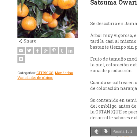
Satsuma Owar
Se descubrió en Jama
Árbol muy vigoroso, e
Share
tardía, casi al mismo
bastante tiempo sin p
Fruto de tamaño medio
la piel, coloración e
zona de producción.
Categorías:
CÍTRICOS
,
Mandarino
,
Variedades de cítricos
Cuando se cultiva en 
de coloración naranj
Su contenido en semil
del ombligo, antes de
la ORTANIQUE se pued
desarrolle sabores ex
Página
1
/
1