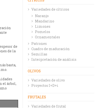
CÍTRICOS
Variedades de cítricos
Naranjo
Mandarino
Limones
uración
Pomelos
ante
Ornamentales
Patrones
 espesor de
Cuadro de maduración
ones de la
Semillas
Interpretación de análisis
más basta,
ximo.
OLIVOS
imidades
Variedades de olivo
 el árbol,
Proyectos I+D+i
zumo
FRUTALES
Variedades de frutal