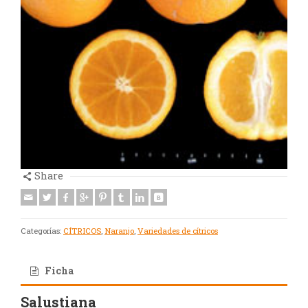
Share
Categorías:
CÍTRICOS
,
Naranjo
,
Variedades de cítricos
Ficha
Salustiana